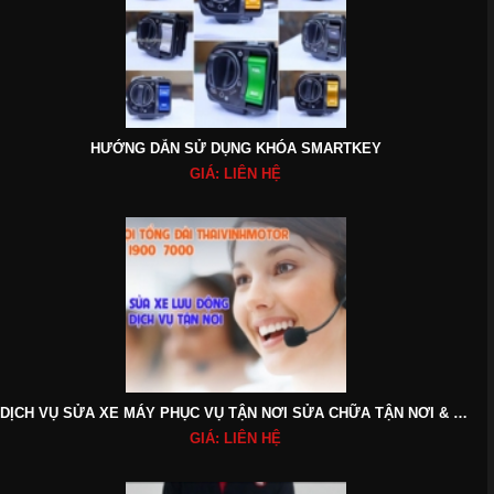
HƯỚNG DẪN SỬ DỤNG KHÓA SMARTKEY
GIÁ: LIÊN HỆ
DỊCH VỤ SỬA XE MÁY PHỤC VỤ TẬN NƠI SỬA CHỮA TẬN NƠI & NHẬN XE TẬN NƠI - SỬA XE - GIAO XE TẬN NƠI
GIÁ: LIÊN HỆ