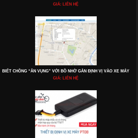
GIÁ: LIÊN HỆ
BIẾT CHỒNG “ĂN VỤNG” VỚI BỒ NHỜ GẮN ĐỊNH VỊ VÀO XE MÁY
GIÁ: LIÊN HỆ