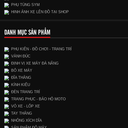
PHỤ TÙNG SYM
HINH ẢNH XE LÊN ĐỒ TẠI SHOP
DANH MỤC SẢN PHẨM
PHỤ KIÊN - ĐỒ CHƠI - TRANG TRÍ
VÀNH ĐÚC
ĐỊNH VỊ XE MÁY ĐÀ NẴNG
BÔ XE MÁY
ĐĨA THẮNG
KÍNH KIỂU
ĐÈN TRANG TRÍ
TRANG PHỤC - BẢO HỘ MOTO
VỎ XE - LỐP XE
TAY THẮNG
NHÔNG XÍCH DĨA
SẢN PHẨM ĐỘ MÁY