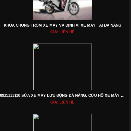
KHÓA CHỐNG TRỘM XE MÁY VÀ ĐỊNH VỊ XE MÁY TẠI ĐÀ NẴNG
GIÁ: LIÊN HỆ
0935333110 SỬA XE MÁY LƯU ĐỘNG ĐÀ NẴNG, CỨU HỘ XE MÁY TẬN NƠI
GIÁ: LIÊN HỆ