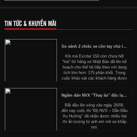
TIN TỨC & KHUYẾN MÃI
So sánh 2 chiếc xe côn tay chủ lực Exciter 150 và Exciter 175 của Yamaha
Khi mà Exciter 150 còn chưa hết
“hot” thì hãng xe Nhật Bản đã lên kế
hoạch cho thế hệ tiếp theo với dung
tích lớn hơn: 175 phân khối. Trong
cuộc khảo sát các khách hàng được
chọn là người đang sở hữu xe
Exciter 150 và có mối quan hệ “thân thuộc” với Yamaha Việt Nam
(Yamaha VN) trong thời gian trước và sau khi ra mắt Exciter 150 cc
Ngắm dàn NVX "Thay áo" độc lạ trong cuộc thi “Độ NVX – Dẫn Đầu Xu Hướng’’
Fi 2015.
Bắt đầu lên sóng vào ngày 26/06,
đến nay cuộc thi “Độ NVX – Dẫn Đầu
Xu Hướng’’ đã nhận được nhiều bài
thi ấn tượng từ anh em mê xe khắp
nơi.