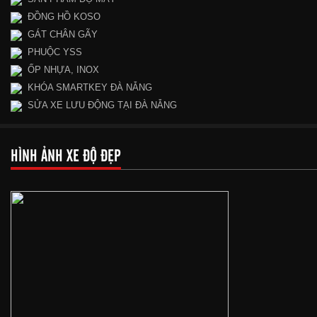
ĐỒNG HỒ KOSO
GÁT CHÂN GÃY
PHUỘC YSS
ỐP NHỰA, INOX
KHÓA SMARTKEY ĐÀ NẴNG
SỬA XE LƯU ĐỘNG TẠI ĐÀ NẴNG
HÌNH ẢNH XE ĐỘ ĐẸP