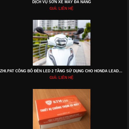
DỊCH VỤ SƠN XE MÁY ĐÀ NẴNG
GIÁ: LIÊN HỆ
ZHI.PAT CÔNG BỐ ĐÈN LED 2 TẦNG SỬ DỤNG CHO HONDA LEAD 2017-2018
GIÁ: LIÊN HỆ