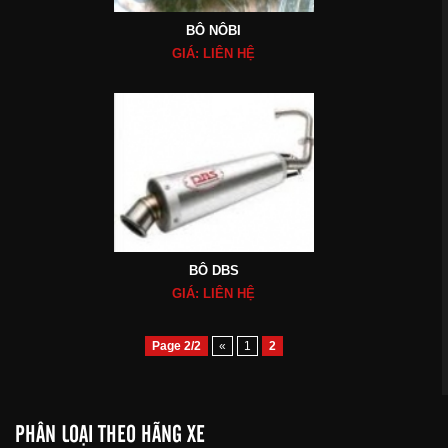
BÔ NÔBI
GIÁ: LIÊN HỆ
BÔ DBS
GIÁ: LIÊN HỆ
Page
2
/
2
«
1
2
PHÂN LOẠI THEO HÃNG XE