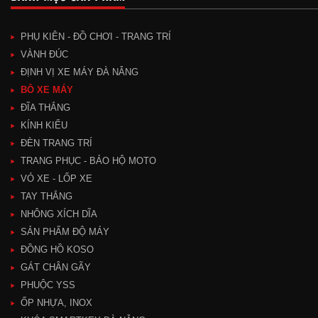
PHỤ KIÊN - ĐỒ CHƠI - TRANG TRÍ
VÀNH ĐÚC
ĐỊNH VỊ XE MÁY ĐÀ NẴNG
BÔ XE MÁY
ĐĨA THẮNG
KÍNH KIỂU
ĐÈN TRANG TRÍ
TRANG PHỤC - BẢO HỘ MOTO
VỎ XE - LỐP XE
TAY THẮNG
NHÔNG XÍCH DĨA
SẢN PHẨM ĐỘ MÁY
ĐỒNG HỒ KOSO
GÁT CHÂN GÃY
PHUỘC YSS
ỐP NHỰA, INOX