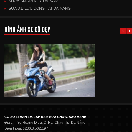
KHÓA SMARTKEY ĐÀ NẴNG
SỬA XE LƯU ĐỘNG TẠI ĐÀ NẴNG
HÌNH ẢNH XE ĐỘ ĐẸP
CƠ SỞ 1: BÁN LẺ, LẮP RÁP, SỬA CHỮA, BẢO HÀNH
Địa chỉ: 86 Hoàng Diệu, Q. Hải Châu, Tp. Đà Nẵng
Điện thoại: 0236.3.562.197