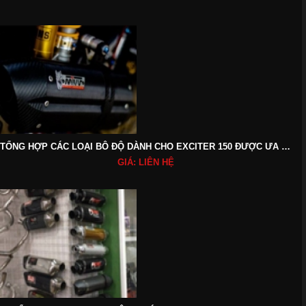
TỔNG HỢP CÁC LOẠI BÔ ĐỘ DÀNH CHO EXCITER 150 ĐƯỢC ƯA CHUỘNG HIỆN NAY
GIÁ: LIÊN HỆ