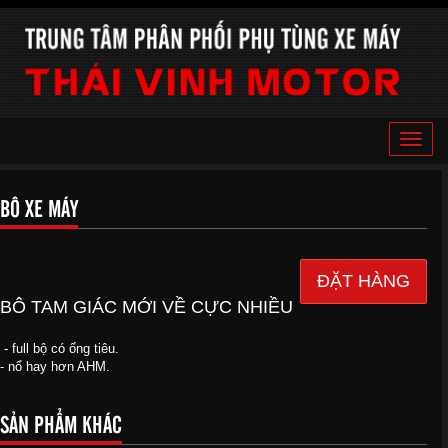
Toggle
naviga
BÔ XE MÁY
ĐẶT HÀNG
BÔ TAM GIÁC MỚI VỀ CỰC NHIỀU
- full bộ có ống tiêu.
- nổ hay hơn AHM.
SẢN PHẨM KHÁC