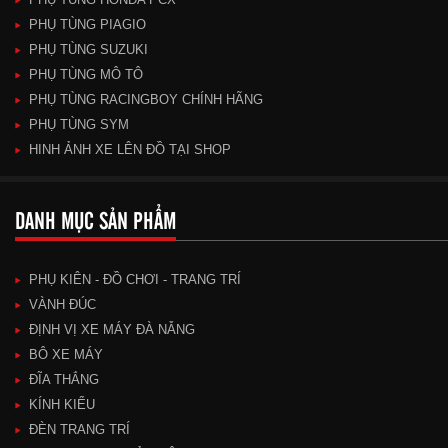
PHỤ TÙNG PIAGIO
PHỤ TÙNG SUZUKI
PHỤ TÙNG MÔ TÔ
PHỤ TÙNG RACINGBOY CHÍNH HÃNG
PHỤ TÙNG SYM
HINH ẢNH XE LÊN ĐỒ TẠI SHOP
DANH MỤC SẢN PHẨM
PHỤ KIÊN - ĐỒ CHƠI - TRANG TRÍ
VÀNH ĐÚC
ĐỊNH VỊ XE MÁY ĐÀ NẴNG
BÔ XE MÁY
ĐĨA THẮNG
KÍNH KIỂU
ĐÈN TRANG TRÍ