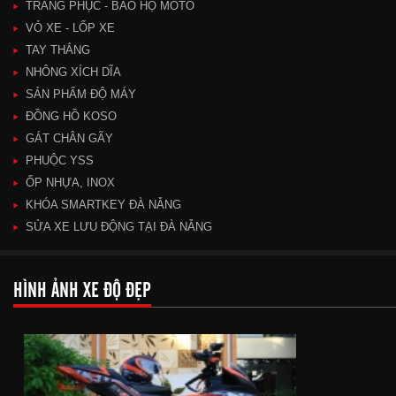
TRANG PHỤC - BẢO HỘ MOTO
VỎ XE - LỐP XE
TAY THẮNG
NHÔNG XÍCH DĨA
SẢN PHẨM ĐỘ MÁY
ĐỒNG HỒ KOSO
GÁT CHÂN GÃY
PHUỘC YSS
ỐP NHỰA, INOX
KHÓA SMARTKEY ĐÀ NẴNG
SỬA XE LƯU ĐỘNG TẠI ĐÀ NẴNG
HÌNH ẢNH XE ĐỘ ĐẸP