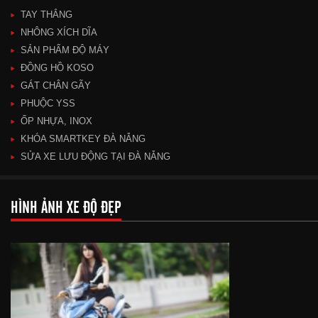
TAY THẮNG
NHÔNG XÍCH DĨA
SẢN PHẨM ĐỘ MÁY
ĐỒNG HỒ KOSO
GÁT CHÂN GÃY
PHUỘC YSS
ỐP NHỰA, INOX
KHÓA SMARTKEY ĐÀ NẴNG
SỬA XE LƯU ĐỘNG TẠI ĐÀ NẴNG
HÌNH ẢNH XE ĐỘ ĐẸP