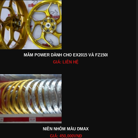
MÂM POWER DÀNH CHO EX2015 VÀ FZ150I
GIÁ: LIÊN HỆ
NIỀN NHÔM MÀU DMAX
GIÁ: 450,000VNĐ