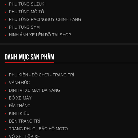
PHỤ TÙNG SUZUKI
PHỤ TÙNG MÔ TÔ
PHỤ TÙNG RACINGBOY CHÍNH HÃNG
PHỤ TÙNG SYM
HINH ẢNH XE LÊN ĐỒ TẠI SHOP
DANH MỤC SẢN PHẨM
PHỤ KIÊN - ĐỒ CHƠI - TRANG TRÍ
VÀNH ĐÚC
ĐỊNH VỊ XE MÁY ĐÀ NẴNG
BÔ XE MÁY
ĐĨA THẮNG
KÍNH KIỂU
ĐÈN TRANG TRÍ
TRANG PHỤC - BẢO HỘ MOTO
VỎ XE - LỐP XE