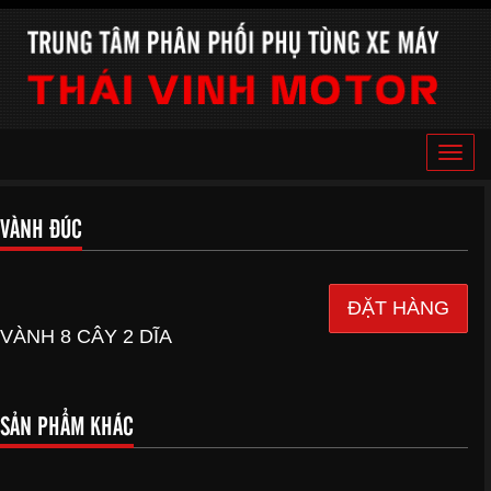
Toggle
naviga
VÀNH ĐÚC
ĐẶT HÀNG
VÀNH 8 CÂY 2 DĨA
SẢN PHẨM KHÁC