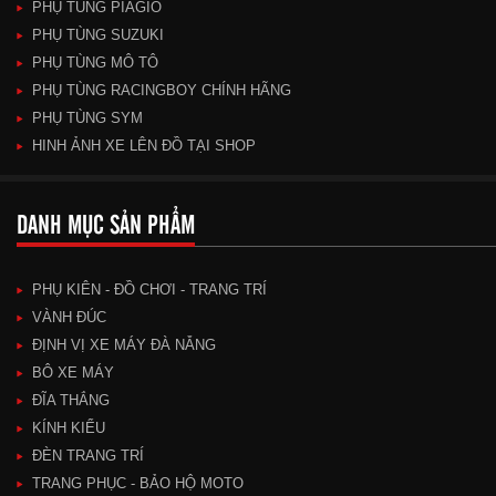
PHỤ TÙNG PIAGIO
PHỤ TÙNG SUZUKI
PHỤ TÙNG MÔ TÔ
PHỤ TÙNG RACINGBOY CHÍNH HÃNG
PHỤ TÙNG SYM
HINH ẢNH XE LÊN ĐỒ TẠI SHOP
DANH MỤC SẢN PHẨM
PHỤ KIÊN - ĐỒ CHƠI - TRANG TRÍ
VÀNH ĐÚC
ĐỊNH VỊ XE MÁY ĐÀ NẴNG
BÔ XE MÁY
ĐĨA THẮNG
KÍNH KIỂU
ĐÈN TRANG TRÍ
TRANG PHỤC - BẢO HỘ MOTO