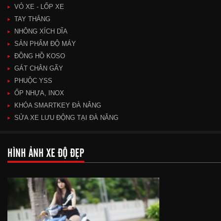
VỎ XE - LỐP XE
TAY THẮNG
NHÔNG XÍCH DĨA
SẢN PHẨM ĐỘ MÁY
ĐỒNG HỒ KOSO
GÁT CHÂN GÃY
PHUỘC YSS
ỐP NHỰA, INOX
KHÓA SMARTKEY ĐÀ NẴNG
SỬA XE LƯU ĐỘNG TẠI ĐÀ NẴNG
HÌNH ẢNH XE ĐỘ ĐẸP