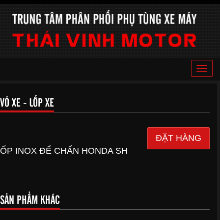
Toggle
naviga
VỎ XE - LỐP XE
ĐẶT HÀNG
ỐP INOX ĐỂ CHẤN HONDA SH
SẢN PHẨM KHÁC